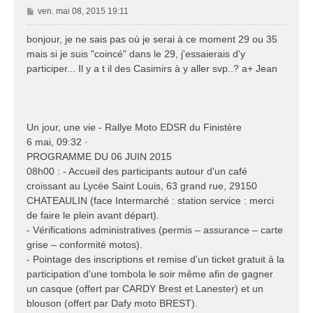
M
ven. mai 08, 2015 19:11
e
s
bonjour, je ne sais pas où je serai à ce moment 29 ou 35
s
mais si je suis "coincé" dans le 29, j'essaierais d'y
a
participer... Il y a t il des Casimirs à y aller svp..? a+ Jean
g
e
Un jour, une vie - Rallye Moto EDSR du Finistère
6 mai, 09:32 ·
PROGRAMME DU 06 JUIN 2015
08h00 : - Accueil des participants autour d'un café
croissant au Lycée Saint Louis, 63 grand rue, 29150
CHATEAULIN (face Intermarché : station service : merci
de faire le plein avant départ).
- Vérifications administratives (permis – assurance – carte
grise – conformité motos).
- Pointage des inscriptions et remise d'un ticket gratuit à la
participation d'une tombola le soir même afin de gagner
un casque (offert par CARDY Brest et Lanester) et un
blouson (offert par Dafy moto BREST).