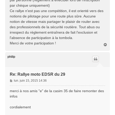
par personne (règlement à effectuer lors de l'inscription
par chèque uniquement)
Ce rallye n'est pas une compétition, il est orienté vers des
notions de pilotage pour une route plus sûre. Aucune
notion de vitesse mais partager le plaisir de rouler avec
des professionnels de la sécurité routière. Tout abus ou
irrespect du règlement entraînera de fait l'exclusion et
l'absence de participation à la tombola.
Merci de votre participation !
H
a
u
t
philip
Re: Rallye moto EDSR du 29
M
lun. juin 15, 2015 14:36
e
s
merci à nos amis "e" de la casim 35 de faire remonter des
s
infos
a
g
cordialement
e