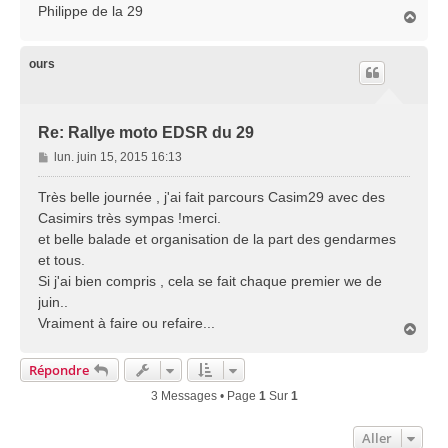
Philippe de la 29
H
a
u
t
ours
Re: Rallye moto EDSR du 29
M
lun. juin 15, 2015 16:13
e
s
Très belle journée , j'ai fait parcours Casim29 avec des
s
Casimirs très sympas !merci.
a
et belle balade et organisation de la part des gendarmes
g
et tous.
e
Si j'ai bien compris , cela se fait chaque premier we de
juin..
Vraiment à faire ou refaire...
H
a
u
Répondre
t
3 Messages • Page
1
Sur
1
Aller