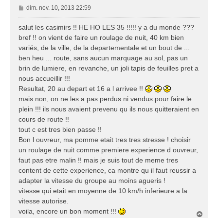
M
dim. nov. 10, 2013 22:59
e
s
salut les casimirs !! HE HO LES 35 !!!!! y a du monde ???
s
bref !! on vient de faire un roulage de nuit, 40 km bien
a
variés, de la ville, de la departementale et un bout de ...
g
ben heu ... route, sans aucun marquage au sol, pas un
e
brin de lumiere, en revanche, un joli tapis de feuilles pret a
nous accueillir !!!
Resultat, 20 au depart et 16 a l arrivee !!
mais non, on ne les a pas perdus ni vendus pour faire le
plein !!! ils nous avaient prevenu qu ils nous quitteraient en
cours de route !!
tout c est tres bien passe !!
Bon l ouvreur, ma pomme etait tres tres stresse ! choisir
un roulage de nuit comme premiere experience d ouvreur,
faut pas etre malin !! mais je suis tout de meme tres
content de cette experience, ca montre qu il faut reussir a
adapter la vitesse du groupe au moins agueris !
vitesse qui etait en moyenne de 10 km/h inferieure a la
vitesse autorise.
voila, encore un bon moment !!!
H