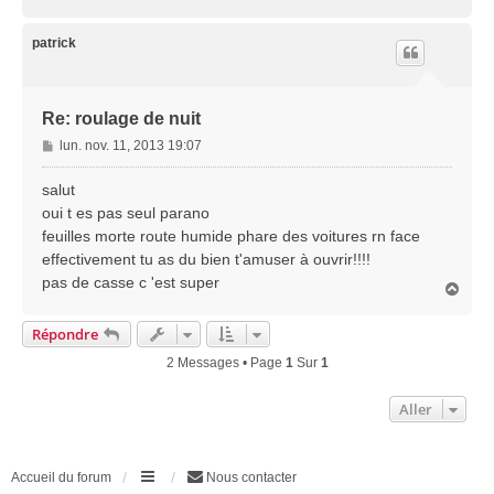
a
u
t
patrick
Re: roulage de nuit
M
lun. nov. 11, 2013 19:07
e
s
salut
s
oui t es pas seul parano
a
feuilles morte route humide phare des voitures rn face
g
effectivement tu as du bien t'amuser à ouvrir!!!!
e
pas de casse c 'est super
H
a
u
Répondre
t
2 Messages • Page
1
Sur
1
Aller
Accueil du forum
Nous contacter