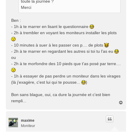
toute la journée ?
Merci
Ben :
- 1h à te marrer en lisant le questionnaire
- 2h à trembler en voyant les moniteurs installer les plots
- 10 minutes à suer à les passer ces p.... de plots
- 2h à te marrer en regardant les autres si toi tu l'as eu
ou
- 2h à te morfondre des 10 pieds que t'as posé par terre....
- 1h à essayer de pas perdre un moniteur dans les virages
(là j'exagère, c'est lui qui te pousse...
)
Bon sans blague, oui, ca dure la journée et c'est bien
rempli...
H
a
u
t
maxime
Moniteur