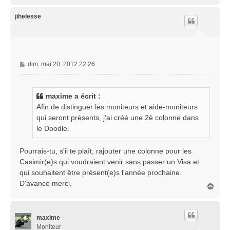
a
u
t
jihelesse
M
dim. mai 20, 2012 22:26
e
s
s
maxime a écrit :
a
Afin de distinguer les moniteurs et aide-moniteurs
g
qui seront présents, j'ai créé une 2è colonne dans
e
le Doodle.
Pourrais-tu, s'il te plaît, rajouter une colonne pour les
Casimir(e)s qui voudraient venir sans passer un Visa et
qui souhaitent être présent(e)s l'année prochaine.
D'avance merci.
H
a
u
t
maxime
Moniteur