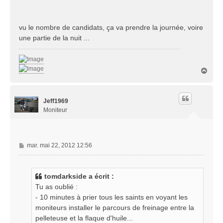
vu le nombre de candidats, ça va prendre la journée, voire
une partie de la nuit ...
H
a
u
t
Jeff1969
Moniteur
M
mar. mai 22, 2012 12:56
e
s
s
tomdarkside a écrit :
a
Tu as oublié :
g
- 10 minutes à prier tous les saints en voyant les
e
moniteurs installer le parcours de freinage entre la
pelleteuse et la flaque d'huile...