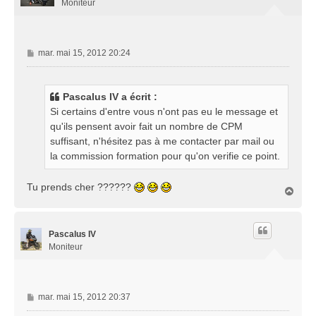
Moniteur
M
mar. mai 15, 2012 20:24
e
s
s
Pascalus IV a écrit :
a
Si certains d'entre vous n'ont pas eu le message et
g
qu'ils pensent avoir fait un nombre de CPM
e
suffisant, n'hésitez pas à me contacter par mail ou
la commission formation pour qu'on verifie ce point.
Tu prends cher ??????
H
a
u
t
Pascalus IV
Moniteur
M
mar. mai 15, 2012 20:37
e