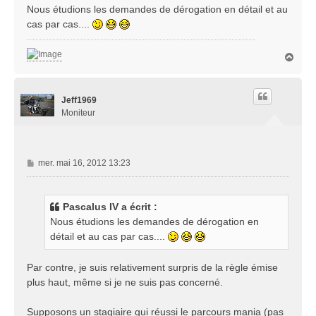
s
Nous étudions les demandes de dérogation en détail et au
s
cas par cas....
a
g
H
e
a
u
t
Jeff1969
Moniteur
M
mer. mai 16, 2012 13:23
e
s
s
Pascalus IV a écrit :
a
Nous étudions les demandes de dérogation en
g
détail et au cas par cas....
e
Par contre, je suis relativement surpris de la règle émise
plus haut, même si je ne suis pas concerné.
Supposons un stagiaire qui réussi le parcours mania (pas