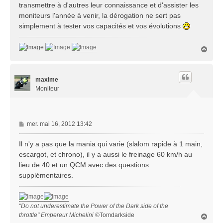
transmettre à d'autres leur connaissance et d'assister les
moniteurs l'année à venir, la dérogation ne sert pas
simplement à tester vos capacités et vos évolutions
H
a
u
t
maxime
Moniteur
M
mer. mai 16, 2012 13:42
e
s
Il n'y a pas que la mania qui varie (slalom rapide à 1 main,
s
escargot, et chrono), il y a aussi le freinage 60 km/h au
a
lieu de 40 et un QCM avec des questions
g
supplémentaires.
e
"Do not underestimate the Power of the Dark side of the
throttle" Empereur Michelini
©Tomdarkside
H