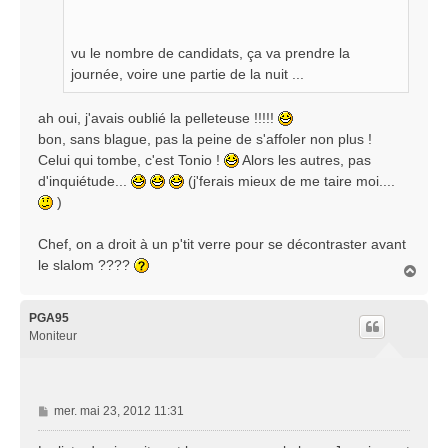
vu le nombre de candidats, ça va prendre la
journée, voire une partie de la nuit ...
ah oui, j'avais oublié la pelleteuse !!!!!
bon, sans blague, pas la peine de s'affoler non plus !
Celui qui tombe, c'est Tonio !
Alors les autres, pas
d'inquiétude...
(j'ferais mieux de me taire moi....
)
Chef, on a droit à un p'tit verre pour se décontraster avant
le slalom ????
H
a
u
t
PGA95
Moniteur
M
mer. mai 23, 2012 11:31
e
s