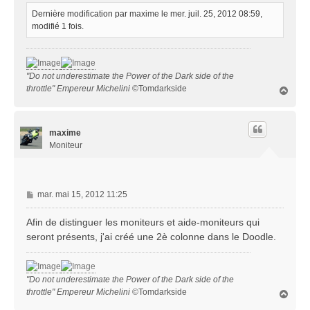
Dernière modification par
maxime
le mer. juil. 25, 2012 08:59,
modifié 1 fois.
"Do not underestimate the Power of the Dark side of the
throttle" Empereur Michelini
©Tomdarkside
H
a
u
t
maxime
Moniteur
M
mar. mai 15, 2012 11:25
e
s
Afin de distinguer les moniteurs et aide-moniteurs qui
s
seront présents, j'ai créé une 2è colonne dans le Doodle.
a
g
e
"Do not underestimate the Power of the Dark side of the
throttle" Empereur Michelini
©Tomdarkside
H
a