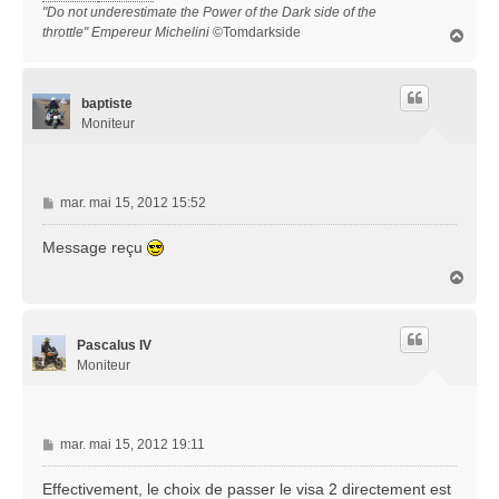
"Do not underestimate the Power of the Dark side of the
throttle" Empereur Michelini
©Tomdarkside
H
a
u
t
baptiste
Moniteur
M
mar. mai 15, 2012 15:52
e
s
Message reçu
s
H
a
a
g
u
e
t
Pascalus IV
Moniteur
M
mar. mai 15, 2012 19:11
e
s
Effectivement, le choix de passer le visa 2 directement est