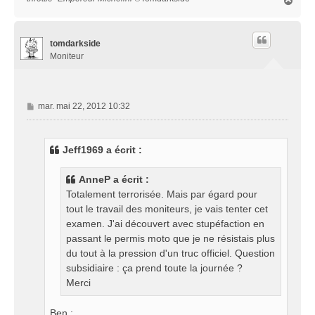
H
a
u
t
tomdarkside
Moniteur
M
mar. mai 22, 2012 10:32
e
s
s
Jeff1969 a écrit :
a
g
AnneP a écrit :
e
Totalement terrorisée. Mais par égard pour
tout le travail des moniteurs, je vais tenter cet
examen. J'ai découvert avec stupéfaction en
passant le permis moto que je ne résistais plus
du tout à la pression d'un truc officiel. Question
subsidiaire : ça prend toute la journée ?
Merci
Ben :