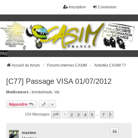
Inscription
Connexion
FAQ
Accueil du forum
Forums internes CASIM
Activités CASIM 77
[C77] Passage VISA 01/07/2012
Modérateurs :
tomdarkside
,
Val
Répondre
Page
1
Sur
7
1
2
3
4
5
7
Suivant
154 Messages
…
maxime