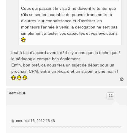
Ceux qui passent le visa 2 ne doivent le tenter que
s'ils se sentent capable de pouvoir transmettre à
d'autres leur connaissance et d'assister les
moniteurs l'année à venir, la dérogation ne sert pas
simplement à tester vos capacités et vos évolutions
tout à fait d'accord avec toi ! il n'y a pas que la technique !
la pédagogie compte bcp également.
Enfin, bon bref, ca nous fera un sujet de débat pour un
prochain CPM, entre un Ricard et un slalom à une main !
H
a
u
t
Remi-CBF
M
mer. mai 16, 2012 16:48
e
s