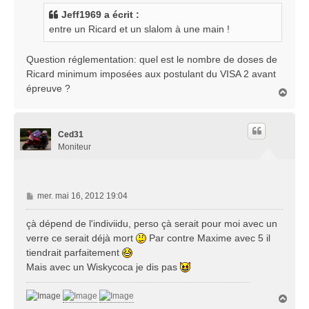
s
Jeff1969 a écrit :
a
entre un Ricard et un slalom à une main !
g
e
Question réglementation: quel est le nombre de doses de
Ricard minimum imposées aux postulant du VISA 2 avant
épreuve ?
H
a
u
t
Ced31
Moniteur
M
mer. mai 16, 2012 19:04
e
s
çà dépend de l'indiviidu, perso çà serait pour moi avec un
s
verre ce serait déjà mort
Par contre Maxime avec 5 il
a
tiendrait parfaitement
g
Mais avec un Wiskycoca je dis pas
e
H