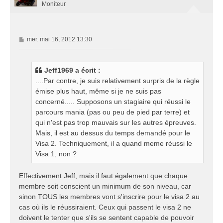
Moniteur
M
mer. mai 16, 2012 13:30
e
s
s
Jeff1969 a écrit :
a
....Par contre, je suis relativement surpris de la règle
g
émise plus haut, même si je ne suis pas
e
concerné..... Supposons un stagiaire qui réussi le
parcours mania (pas ou peu de pied par terre) et
qui n'est pas trop mauvais sur les autres épreuves.
Mais, il est au dessus du temps demandé pour le
Visa 2. Techniquement, il a quand meme réussi le
Visa 1, non ?
Effectivement Jeff, mais il faut également que chaque
membre soit conscient un minimum de son niveau, car
sinon TOUS les membres vont s'inscrire pour le visa 2 au
cas où ils le réussiraient. Ceux qui passent le visa 2 ne
doivent le tenter que s'ils se sentent capable de pouvoir