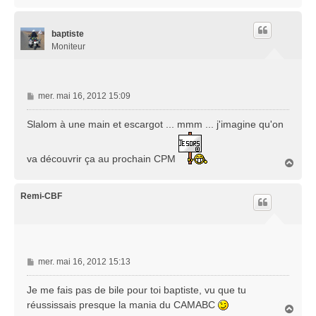
a
u
t
baptiste
Moniteur
M
mer. mai 16, 2012 15:09
e
s
Slalom à une main et escargot ... mmm ... j'imagine qu'on
s
a
va découvrir ça au prochain CPM
g
H
e
a
u
t
Remi-CBF
M
mer. mai 16, 2012 15:13
e
s
Je me fais pas de bile pour toi baptiste, vu que tu
s
réussissais presque la mania du CAMABC
H
a