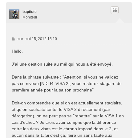
u
t
baptiste
Moniteur
M
mar. mai 15, 2012 15:10
e
s
Hello,
s
a
J'ai une qestion suite au mél qui nous a été envoyé.
g
e
Dans la phrase suivante : "Attention, si vous ne validez
pas ce niveau [NDLR: VISA 2], vous resterez stagaire de
première année pour la saison prochaine"
Doit-on comprendre que si on est actuellement stagiaire,
et qu'on souhaite tenter le VISA 2 directement (par
dérogation), on ne peut pas se "rabattre" sur le VISA 1 en
cas d'échec ? Je crois avoir compris que la différence
entre les deux visas est le chrono imposé dans le 2, et
aucun dans le 1. Si c'est ça, faire un sans faute aux