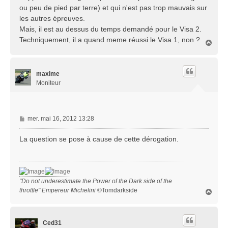
ou peu de pied par terre) et qui n'est pas trop mauvais sur
les autres épreuves.
Mais, il est au dessus du temps demandé pour le Visa 2.
Techniquement, il a quand meme réussi le Visa 1, non ?
H
a
u
t
maxime
Moniteur
M
mer. mai 16, 2012 13:28
e
s
La question se pose à cause de cette dérogation.
s
a
g
e
"Do not underestimate the Power of the Dark side of the
throttle" Empereur Michelini
©Tomdarkside
H
a
u
t
Ced31