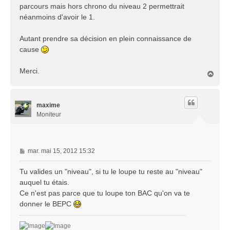
parcours mais hors chrono du niveau 2 permettrait
néanmoins d'avoir le 1.
Autant prendre sa décision en plein connaissance de
cause
Merci.
H
a
u
t
maxime
Moniteur
M
mar. mai 15, 2012 15:32
e
s
Tu valides un "niveau", si tu le loupe tu reste au "niveau"
s
auquel tu étais.
a
Ce n'est pas parce que tu loupe ton BAC qu'on va te
g
donner le BEPC
e