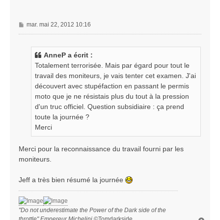
M
mar. mai 22, 2012 10:16
e
s
s
AnneP a écrit :
a
Totalement terrorisée. Mais par égard pour tout le
g
travail des moniteurs, je vais tenter cet examen. J'ai
e
découvert avec stupéfaction en passant le permis
moto que je ne résistais plus du tout à la pression
d'un truc officiel. Question subsidiaire : ça prend
toute la journée ?
Merci
Merci pour la reconnaissance du travail fourni par les
moniteurs.
Jeff a très bien résumé la journée
"Do not underestimate the Power of the Dark side of the
throttle" Empereur Michelini
©Tomdarkside