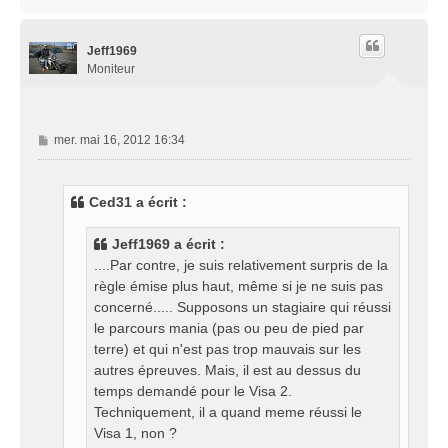
a
g
u
e
t
Jeff1969
Moniteur
M
mer. mai 16, 2012 16:34
e
s
s
Ced31 a écrit :
a
g
Jeff1969 a écrit :
e
....Par contre, je suis relativement surpris de la
règle émise plus haut, même si je ne suis pas
concerné..... Supposons un stagiaire qui réussi
le parcours mania (pas ou peu de pied par
terre) et qui n'est pas trop mauvais sur les
autres épreuves. Mais, il est au dessus du
temps demandé pour le Visa 2.
Techniquement, il a quand meme réussi le
Visa 1, non ?