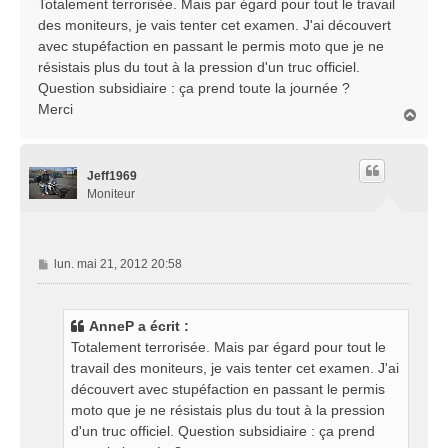
Totalement terrorisée. Mais par égard pour tout le travail
s
des moniteurs, je vais tenter cet examen. J'ai découvert
a
avec stupéfaction en passant le permis moto que je ne
g
résistais plus du tout à la pression d'un truc officiel.
e
Question subsidiaire : ça prend toute la journée ?
Merci
H
a
u
t
Jeff1969
Moniteur
M
lun. mai 21, 2012 20:58
e
s
s
AnneP a écrit :
a
Totalement terrorisée. Mais par égard pour tout le
g
travail des moniteurs, je vais tenter cet examen. J'ai
e
découvert avec stupéfaction en passant le permis
moto que je ne résistais plus du tout à la pression
d'un truc officiel. Question subsidiaire : ça prend