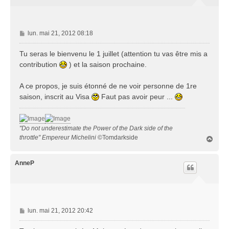
M
lun. mai 21, 2012 08:18
e
s
Tu seras le bienvenu le 1 juillet (attention tu vas être mis a
s
contribution
) et la saison prochaine.
a
g
A ce propos, je suis étonné de ne voir personne de 1re
e
saison, inscrit au Visa
Faut pas avoir peur ...
"Do not underestimate the Power of the Dark side of the
throttle" Empereur Michelini
©Tomdarkside
H
a
u
t
AnneP
M
lun. mai 21, 2012 20:42
e
s