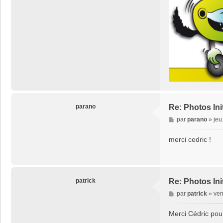
parano
Re: Photos Ini
M
par
parano
»
jeu
e
s
merci cedric !
s
a
g
e
patrick
Re: Photos Ini
M
par
patrick
»
ven
e
s
Merci Cédric pou
s