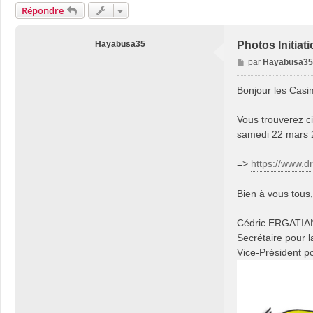
Répondre
Hayabusa35
Photos Initiat
M
par
Hayabusa35
e
s
Bonjour les Casim
s
a
Vous trouverez ci
g
samedi 22 mars 
e
=>
https://www.d
Bien à vous tous,
Cédric ERGATIA
Secrétaire pour 
Vice-Président p