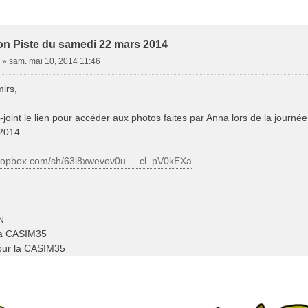
ion Piste du samedi 22 mars 2014
»
sam. mai 10, 2014 11:46
irs,
-joint le lien pour accéder aux photos faites par Anna lors de la journée
2014.
ropbox.com/sh/63i8xwevov0u ... cl_pV0kEXa
N
la CASIM35
our la CASIM35