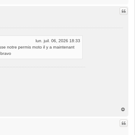
a
u
t
lun. juil. 06, 2026 18:33
sse notre permis moto il y a maintenant
 bravo
H
a
u
t