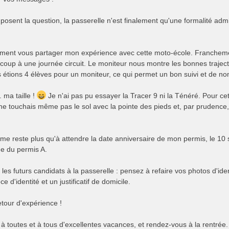
posent la question, la passerelle n'est finalement qu'une formalité admin
ement vous partager mon expérience avec cette moto-école. Franchement
oup à une journée circuit. Le moniteur nous montre les bonnes trajecto
s étions 4 élèves pour un moniteur, ce qui permet un bon suivi et de n
 ma taille !
Je n'ai pas pu essayer la Tracer 9 ni la Ténéré. Pour cett
e touchais même pas le sol avec la pointe des pieds et, par prudence, j
e me reste plus qu'à attendre la date anniversaire de mon permis, le 1
e du permis A.
r les futurs candidats à la passerelle : pensez à refaire vos photos d'ide
e d'identité et un justificatif de domicile.
tour d'expérience !
à toutes et à tous d'excellentes vacances, et rendez-vous à la rentrée.