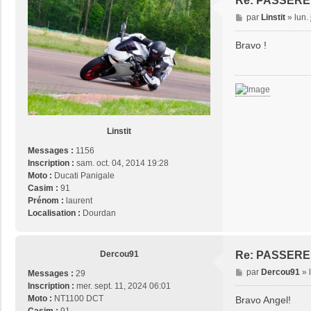
Re: PASSERE
M
par
Linstit
»
lun.
e
s
Bravo !
s
a
g
e
Linstit
Messages :
1156
Inscription :
sam. oct. 04, 2014 19:28
Moto :
Ducati Panigale
Casim :
91
Prénom :
laurent
Localisation :
Dourdan
Dercou91
Re: PASSERE
M
par
Dercou91
»
Messages :
29
e
Inscription :
mer. sept. 11, 2024 06:01
s
Moto :
NT1100 DCT
Bravo Angel!
s