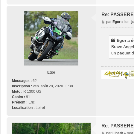
Re: PASSERE
M
par
Egor
»
lun. j
e
s
s
Egor
a é
a
Bravo Angel
g
un paquet d
e
Egor
Messages :
62
Inscription :
ven. août 28, 2020 11:38
Moto :
R 1300 GS
Casim :
91
Prénom :
Eric
Localisation :
Loiret
Re: PASSERE
M
par
Linstit
»
mar.