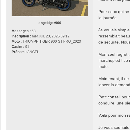
g
e
Pour ceux qui se 
la journée.
angeltiger900
Je voulais simpl
Messages :
68
ressemblait beauc
Inscription :
mer. juil. 23, 2025 09:12
Moto :
TRIUMPH TIGER 900 GT PRO_2023
de sécurité. Nou
Casim :
91
Prénom :
ANGEL
Mon seul regret...
marchepied ! Je n
moto.
Maintenant, il n
lancer la demand
Petit conseil pou
conduire, une pièc
Voilà pour mon re
Je vous souhaite 