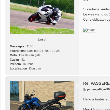
e
s
Si certains veul
s
Le week-end du 24
a
Cuirs obligatoir
g
e
Linstit
Messages :
1156
Inscription :
sam. oct. 04, 2014 19:28
Moto :
Ducati Panigale
Casim :
91
Prénom :
laurent
Localisation :
Dourdan
Re: PASSERE
M
par
angeltiger90
e
s
Hello à toutes et 
s
a
Merci à tous pou