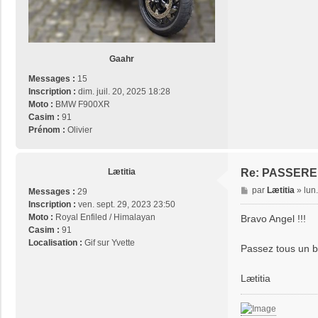
Gaahr
Messages :
15
Inscription :
dim. juil. 20, 2025 18:28
Moto :
BMW F900XR
Casim :
91
Prénom :
Olivier
Lætitia
Re: PASSERE
M
par
Lætitia
»
lun
Messages :
29
e
Inscription :
ven. sept. 29, 2023 23:50
s
Moto :
Royal Enfiled / Himalayan
Bravo Angel !!!
s
Casim :
91
a
Localisation :
Gif sur Yvette
Passez tous un be
g
e
Lætitia