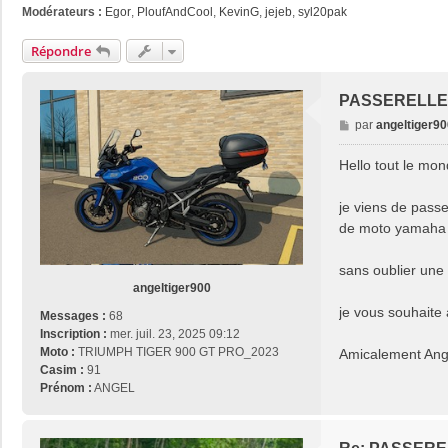
Modérateurs :
Egor
,
PloufAndCool
,
KevinG
,
jejeb
,
syl20pak
Répondre
PASSERELLE 
M
par
angeltiger90
e
s
Hello tout le mon
s
a
je viens de passe
g
de moto yamaha en
e
sans oublier une
angeltiger900
je vous souhaite
Messages :
68
Inscription :
mer. juil. 23, 2025 09:12
Moto :
TRIUMPH TIGER 900 GT PRO_2023
Amicalement Ang
Casim :
91
Prénom :
ANGEL