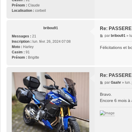
Casim :
91
a
Prénom :
Claude
g
Localisation :
corbeil
e
bribou91
Re: PASSERE
M
par
bribou91
»
l
Messages :
21
e
Inscription :
lun. févr. 26, 2024 07:08
s
Moto :
Harley
Félicitations et
s
Casim :
91
a
Prénom :
Brigitte
g
e
Re: PASSERE
M
par
Gaahr
»
lun.
e
s
Bravo.
s
Encore 6 mois à 
a
g
e