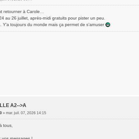
ent retourner à Carole…
 au 26 juillet, après-midi gratuits pour pister un peu.
es. Y’a toujours du monde mais ça permet de s’amuser
LLE A2-->A
0
»
mar. juil. 07, 2026 14:15
à tous,
r vos messages !