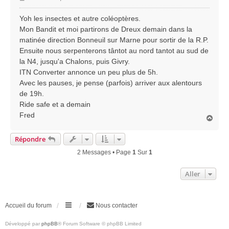
e
s
Yoh les insectes et autre coléoptères.
s
Mon Bandit et moi partirons de Dreux demain dans la
a
matinée direction Bonneuil sur Marne pour sortir de la R.P.
g
Ensuite nous serpenterons tântot au nord tantot au sud de
e
la N4, jusqu'a Chalons, puis Givry.
ITN Converter annonce un peu plus de 5h.
Avec les pauses, je pense (parfois) arriver aux alentours
de 19h.
Ride safe et a demain
Fred
H
a
u
Répondre
t
2 Messages • Page
1
Sur
1
Aller
Accueil du forum
Nous contacter
Développé par
phpBB
® Forum Software © phpBB Limited