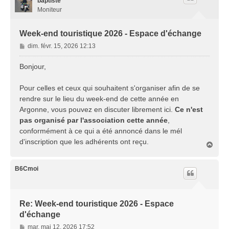
baptiste
Moniteur
Week-end touristique 2026 - Espace d'échange
M
dim. févr. 15, 2026 12:13
e
s
Bonjour,
s
a
Pour celles et ceux qui souhaitent s'organiser afin de se
g
rendre sur le lieu du week-end de cette année en
e
Argonne, vous pouvez en discuter librement ici.
Ce n'est
pas organisé par l'association cette année
,
conformément à ce qui a été annoncé dans le mél
d'inscription que les adhérents ont reçu.
H
a
u
t
B6Cmoi
Re: Week-end touristique 2026 - Espace
d'échange
M
mar. mai 12, 2026 17:52