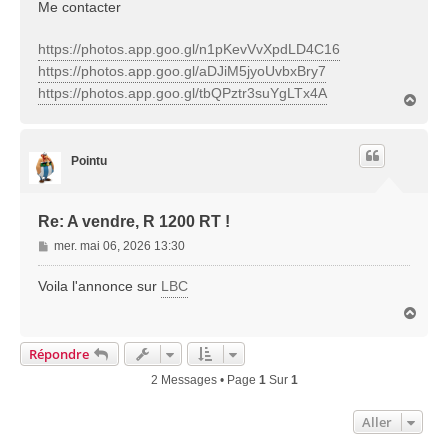
Me contacter
https://photos.app.goo.gl/n1pKevVvXpdLD4C16
https://photos.app.goo.gl/aDJiM5jyoUvbxBry7
https://photos.app.goo.gl/tbQPztr3suYgLTx4A
H
a
u
t
Pointu
Re: A vendre, R 1200 RT !
M
mer. mai 06, 2026 13:30
e
s
Voila l'annonce sur
LBC
s
H
a
a
g
u
Répondre
e
t
2 Messages • Page
1
Sur
1
Aller