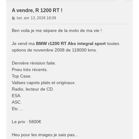
A vendre, R 1200 RT !
M
lun. avr. 13, 2026 18:09
e
s
Ben voila je me sépare de la moto de ma vie !
s
a
Je vend ma
BMW r1200 RT Abs integral sport
toutes
g
options de novembre 2008 de 118000 kms.
e
Dernière révision faite.
Pneu très récents.
Top Case.
Valises capots plats et originaux.
Radio, lecteur de CD.
ESA.
ASC.
Etc ...
Le prix : 5800€
Heu pour les images je sais pas...