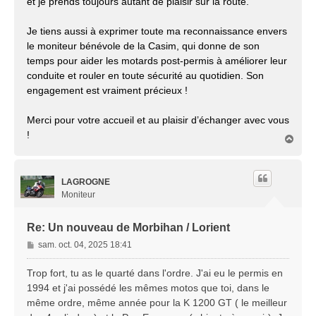
et je prends toujours autant de plaisir sur la route.
Je tiens aussi à exprimer toute ma reconnaissance envers
le moniteur bénévole de la Casim, qui donne de son
temps pour aider les motards post-permis à améliorer leur
conduite et rouler en toute sécurité au quotidien. Son
engagement est vraiment précieux !
Merci pour votre accueil et au plaisir d’échanger avec vous
!
H
a
u
t
LAGROGNE
Moniteur
Re: Un nouveau de Morbihan / Lorient
M
sam. oct. 04, 2025 18:41
e
s
Trop fort, tu as le quarté dans l'ordre. J'ai eu le permis en
s
1994 et j'ai possédé les mêmes motos que toi, dans le
a
même ordre, même année pour la K 1200 GT ( le meilleur
g