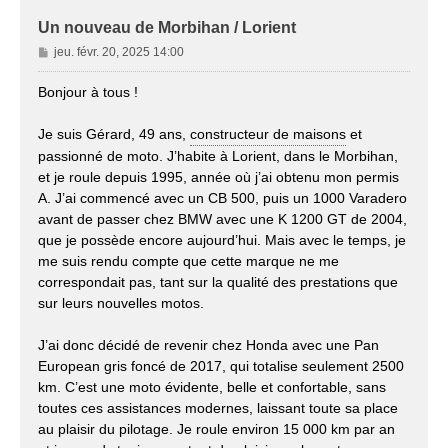
Un nouveau de Morbihan / Lorient
M
jeu. févr. 20, 2025 14:00
e
s
Bonjour à tous !
s
a
Je suis Gérard, 49 ans,
constructeur de maisons
et
g
passionné de moto. J’habite à Lorient, dans le Morbihan,
e
et je roule depuis 1995, année où j’ai obtenu mon permis
A. J’ai commencé avec un CB 500, puis un 1000 Varadero
avant de passer chez BMW avec une K 1200 GT de 2004,
que je possède encore aujourd’hui. Mais avec le temps, je
me suis rendu compte que cette marque ne me
correspondait pas, tant sur la qualité des prestations que
sur leurs nouvelles motos.
J’ai donc décidé de revenir chez Honda avec une Pan
European gris foncé de 2017, qui totalise seulement 2500
km. C’est une moto évidente, belle et confortable, sans
toutes ces assistances modernes, laissant toute sa place
au plaisir du pilotage. Je roule environ 15 000 km par an