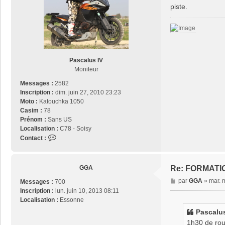
L
s
piste.
a
g
e
Pascalus IV
Moniteur
Messages :
2582
Inscription :
dim. juin 27, 2010 23:23
Moto :
Katouchka 1050
Casim :
78
Prénom :
Sans US
Localisation :
C78 - Soisy
C
Contact :
o
n
t
GGA
Re: FORMATI
a
M
par
GGA
»
mar. 
Messages :
700
c
e
Inscription :
lun. juin 10, 2013 08:11
t
s
Localisation :
Essonne
e
s
r
Pascalus 
a
P
1h30 de rout