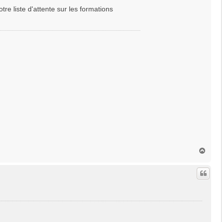
otre liste d'attente sur les formations
H
a
u
t