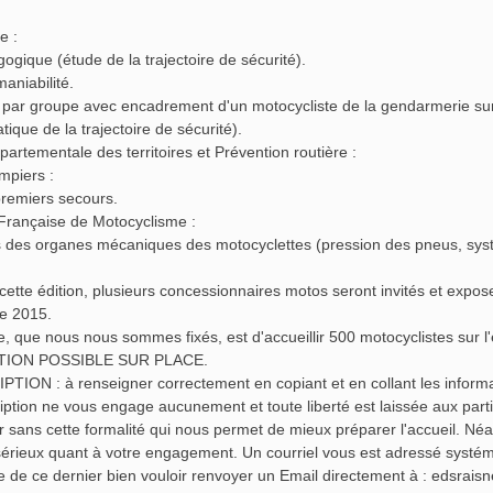
e :
ogique (étude de la trajectoire de sécurité).
maniabilité.
e par groupe avec encadrement d'un motocycliste de la gendarmerie s
tique de la trajectoire de sécurité).
partementale des territoires et Prévention routière :
mpiers :
remiers secours.
Française de Motocyclisme :
ns des organes mécaniques des motocyclettes (pression des pneus, sys
 cette édition, plusieurs concessionnaires motos seront invités et exp
e 2015.
e, que nous nous sommes fixés, est d'accueillir 500 motocyclistes sur
ION POSSIBLE SUR PLACE.
TION : à renseigner correctement en copiant et en collant les informa
iption ne vous engage aucunement et toute liberté est laissée aux parti
r sans cette formalité qui nous permet de mieux préparer l'accueil. Né
érieux quant à votre engagement. Un courriel vous est adressé systéma
e de ce dernier bien vouloir renvoyer un Email directement à :
edsrais