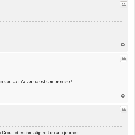
u
t
H
a
u
t
 loin que ça m'a venue est compromise !
H
a
u
t
ue Dreux et moins fatiguant qu'une journée