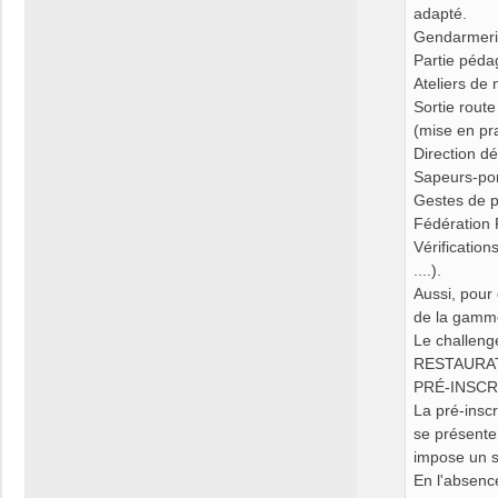
adapté.
Gendarmeri
Partie pédag
Ateliers de 
Sortie rout
(mise en pra
Direction dé
Sapeurs-po
Gestes de p
Fédération 
Vérificatio
....).
Aussi, pour
de la gamm
Le challeng
RESTAURAT
PRÉ-INSCRIP
La pré-inscr
se présente
impose un s
En l'absenc