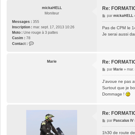
mickaHELL
Re: FORMATI
Moniteur
M
par
mickaHELL
e
Messages :
355
s
Inscription :
mar. sept. 17, 2013 10:26
Pas de CPM le 1
s
Moto :
Une rouge à 3 pattes
Je serai aussi d
a
Casim :
78
g
C
Contact :
e
o
n
t
Marie
Re: FORMATI
a
M
par
Marie
»
mar.
c
e
t
s
J'avoue ne pas av
e
s
r
Surtout que je b
a
m
Dommage !
g
i
e
c
k
Re: FORMATI
a
H
M
par
Pascalus IV
E
e
L
s
1h30 de route de 