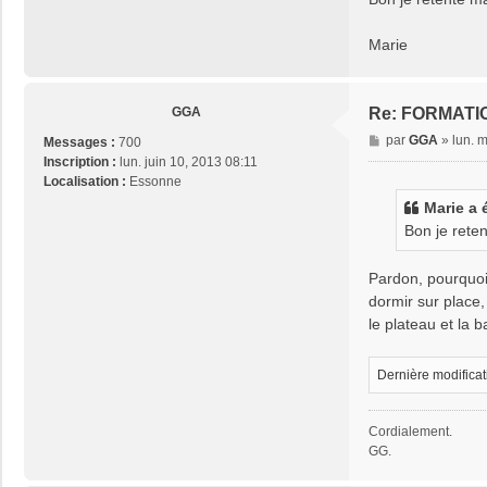
a
P
g
a
Marie
e
s
c
a
l
GGA
Re: FORMATI
u
M
par
GGA
»
lun. 
Messages :
700
s
e
Inscription :
lun. juin 10, 2013 08:11
I
s
Localisation :
Essonne
V
s
Marie a é
a
Bon je rete
g
e
Pardon, pourquoi p
dormir sur place,
le plateau et la 
Dernière modifica
Cordialement.
GG.