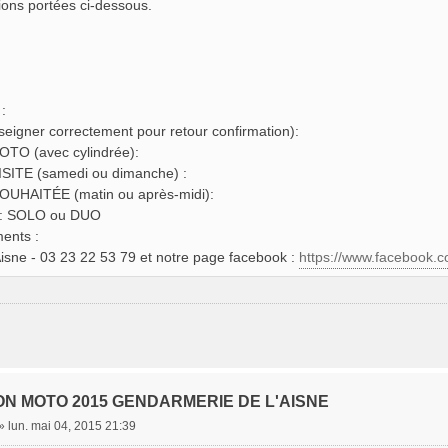
ions portées ci-dessous.
:
seigner correctement pour retour confirmation):
TO (avec cylindrée):
SITE (samedi ou dimanche) :
UHAITÉE (matin ou après-midi):
: SOLO ou DUO
ents :
isne - 03 23 22 53 79 et notre page facebook :
https://www.facebook.
ON MOTO 2015 GENDARMERIE DE L'AISNE
»
lun. mai 04, 2015 21:39