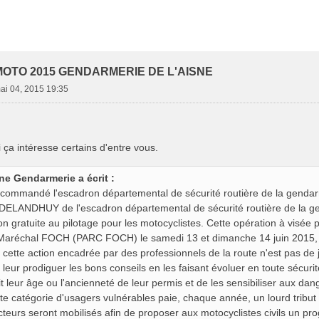
OTO 2015 GENDARMERIE DE L'AISNE
mai 04, 2015 19:35
 ça intéresse certains d'entre vous.
ne Gendarmerie a écrit :
 commandé l'escadron départemental de sécurité routière de la gendarm
DELANDHUY de l'escadron départemental de sécurité routière de la gen
on gratuite au pilotage pour les motocyclistes. Cette opération à visé
aréchal FOCH (PARC FOCH) le samedi 13 et dimanche 14 juin 2015, d
e cette action encadrée par des professionnels de la route n'est pas de 
 leur prodiguer les bons conseils en les faisant évoluer en toute sécurité
t leur âge ou l'ancienneté de leur permis et de les sensibiliser aux dan
tte catégorie d'usagers vulnérables paie, chaque année, un lourd tribut
cteurs seront mobilisés afin de proposer aux motocyclistes civils un pro