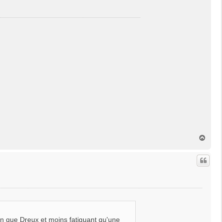
H
a
u
t
oin que Dreux et moins fatiguant qu'une