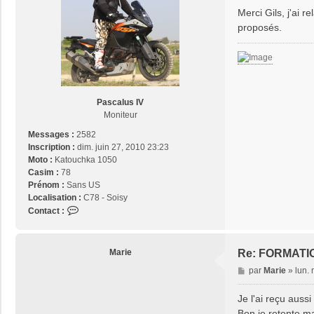
s
Merci Gils, j'ai r
s
proposés.
a
g
e
Pascalus IV
Moniteur
Messages :
2582
Inscription :
dim. juin 27, 2010 23:23
Moto :
Katouchka 1050
Casim :
78
Prénom :
Sans US
Localisation :
C78 - Soisy
C
Contact :
o
n
t
Marie
Re: FORMATI
a
M
par
Marie
»
lun.
c
e
t
s
Je l'ai reçu aussi 
e
s
r
Bon je retente m