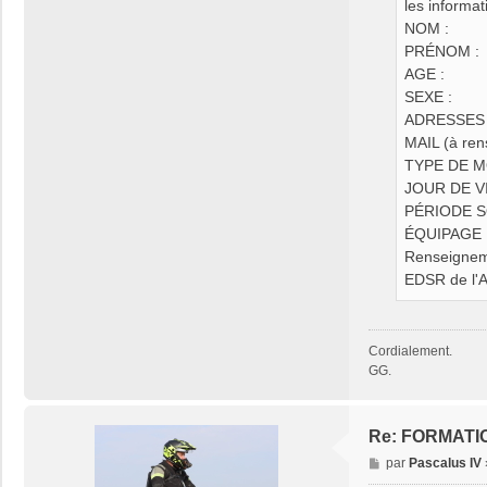
les informat
NOM :
PRÉNOM :
AGE :
SEXE :
ADRESSES 
MAIL (à ren
TYPE DE MO
JOUR DE VI
PÉRIODE SO
ÉQUIPAGE 
Renseignem
EDSR de l'A
Cordialement.
GG.
Re: FORMATI
M
par
Pascalus IV
e