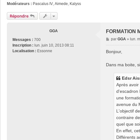
Modérateurs :
Pascalus IV
,
Aimede
,
Kalyss
Répondre
GGA
FORMATION M
M
par
GGA
»
lun. 
Messages :
700
e
Inscription :
lun. juin 10, 2013 08:11
s
Localisation :
Essonne
Bonjour,
s
a
Dans ma boite, si
g
e
Edsr Ais
Après avoir
d'escadron 
une formati
avenue du M
L'objectif d
contraire de
quel que soi
En effet, ce
Différents a