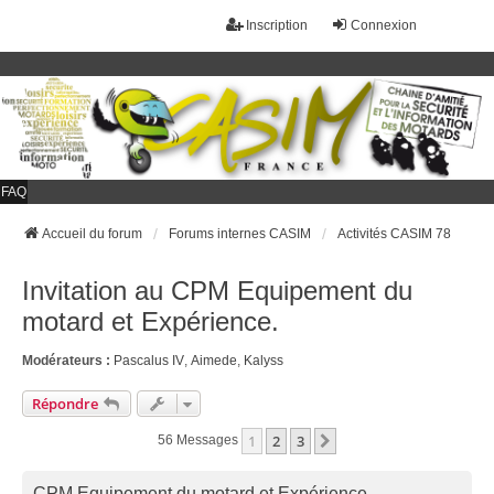
Inscription
Connexion
FAQ
Accueil du forum
Forums internes CASIM
Activités CASIM 78
Invitation au CPM Equipement du
motard et Expérience.
Modérateurs :
Pascalus IV
,
Aimede
,
Kalyss
Répondre
1
2
3
Suivant
56 Messages
CPM Equipement du motard et Expérience