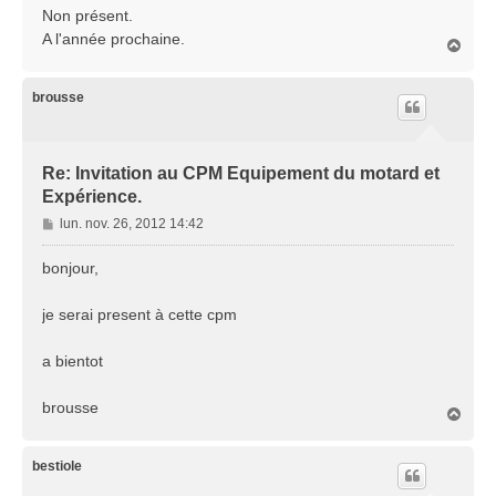
s
Non présent.
s
A l'année prochaine.
H
a
a
g
u
e
t
brousse
Re: Invitation au CPM Equipement du motard et
Expérience.
M
lun. nov. 26, 2012 14:42
e
s
bonjour,
s
a
je serai present à cette cpm
g
e
a bientot
brousse
H
a
u
t
bestiole