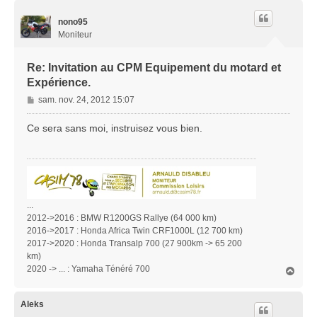
u
t
nono95
Moniteur
Re: Invitation au CPM Equipement du motard et
Expérience.
M
sam. nov. 24, 2012 15:07
e
s
Ce sera sans moi, instruisez vous bien.
s
a
g
e
...
2012->2016 : BMW R1200GS Rallye (64 000 km)
2016->2017 : Honda Africa Twin CRF1000L (12 700 km)
2017->2020 : Honda Transalp 700 (27 900km -> 65 200
km)
2020 -> ... : Yamaha Ténéré 700
H
a
u
t
Aleks