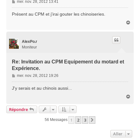
M
mer. nov. 28, 2012 13:41
e
s
Présent au CPM et j'irai gouter les chinoiseries.
s
H
a
a
g
u
e
t
AlexPo.r
Moniteur
Re: Invitation au CPM Equipement du motard et
Expérience.
M
mer. nov. 28, 2012 19:26
e
s
J'y serais et au chinois aussi...
s
H
a
a
g
u
Répondre
e
t
1
2
3
Suivant
56 Messages
Aller