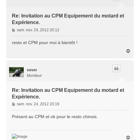
Re: Invitation au CPM Equipement du motard et
Expérience.
M
sam. nov. 24, 2012 20:12
e
s
resto et CPM pour moi à bientôt !
s
H
a
a
g
u
e
t
vever
Moniteur
Re: Invitation au CPM Equipement du motard et
Expérience.
M
sam. nov. 24, 2012 20:19
e
s
Présent au CPM et ok pour le resto chinois.
s
a
g
H
e