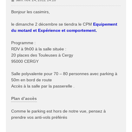
sam. nov. 24, 2012 14:10
e
s
Bonjour les casimirs,
s
a
le dimanche 2 décembre se tiendra le CPM
Equipement
g
du motard et Expérience et comportement.
e
Programme :
RDV à 9h00 à la salle située :
20 places des Touleuses à Cergy
95000 CERGY
Salle polyvalente pour 70 – 80 personnes avec parking à
50m en bord de route
Accès à la salle par la passerelle .
Plan d’accès
Comme le parking est hors de notre vue, pensez à
prendre vos anti-vols préférés