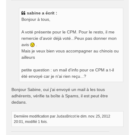
s
s
sabine a écrit :
a
Bonjour à tous,
g
e
A voté présente pour le CPM. Pour le resto, il me
remercie d'avoir déjà voté...Peux pas donner mon
avis
.
Mais je veux bien vous accompagner au chinois ou
ailleurs
petite question : un mail d'info pour ce CPM a t-il
été envoyé car je n'ai rien reçu...?
Bonjour Sabine, oui j'ai envoyé un mail à les tous
adhérents, vérifie ta boîte à Spams, il est peut être
dedans.
Dernière modification par
JudasBricot
le dim. nov. 25, 2012
20:01, modifié 1 fois.