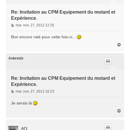
Re: Invitation au CPM Equipement du motard et
Expérience.
M
mar. nov. 27, 2012 12:25
e
s
Bon encore raté pour cette fois-ci...
s
H
a
a
g
u
e
t
Anbreizh
Re: Invitation au CPM Equipement du motard et
Expérience.
M
mar. nov. 27, 2012 16:23
e
s
Je serais là
s
H
a
a
g
u
e
t
Al'1