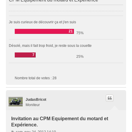
Je suis curieux de découvrir ça et j'en suis
21
75%
Désolé, mais il fait trop froid, je reste sous la couette
7
25%
Nombre total de votes :
28
JudasBricot
Moniteur
Invitation au CPM Equipement du motard et
Expérience.
M