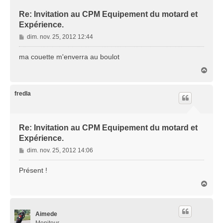
Re: Invitation au CPM Equipement du motard et
Expérience.
M
dim. nov. 25, 2012 12:44
e
s
ma couette m'enverra au boulot
s
H
a
a
g
u
e
t
fredla
Re: Invitation au CPM Equipement du motard et
Expérience.
M
dim. nov. 25, 2012 14:06
e
s
Présent !
s
H
a
a
g
u
e
t
Aimede
Moniteur