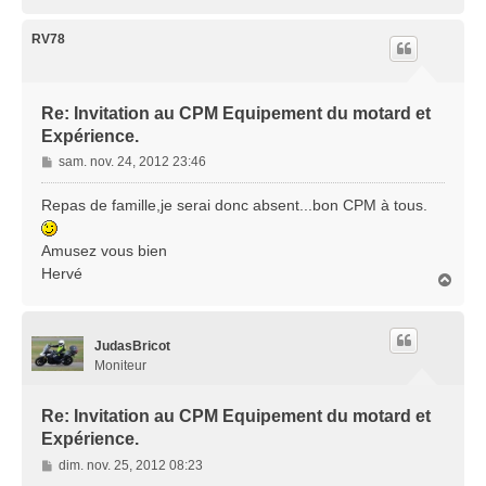
e
a
u
t
RV78
Re: Invitation au CPM Equipement du motard et
Expérience.
M
sam. nov. 24, 2012 23:46
e
s
Repas de famille,je serai donc absent...bon CPM à tous.
s
a
Amusez vous bien
g
Hervé
e
H
a
u
t
JudasBricot
Moniteur
Re: Invitation au CPM Equipement du motard et
Expérience.
M
dim. nov. 25, 2012 08:23
e