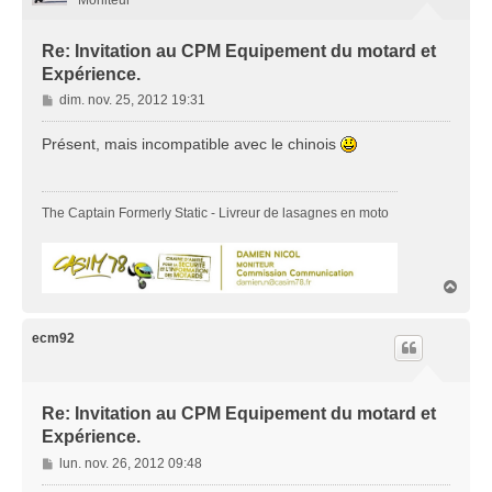
Re: Invitation au CPM Equipement du motard et
Expérience.
M
dim. nov. 25, 2012 19:31
e
s
Présent, mais incompatible avec le chinois
s
a
g
The Captain Formerly Static - Livreur de lasagnes en moto
e
H
a
u
t
ecm92
Re: Invitation au CPM Equipement du motard et
Expérience.
M
lun. nov. 26, 2012 09:48
e