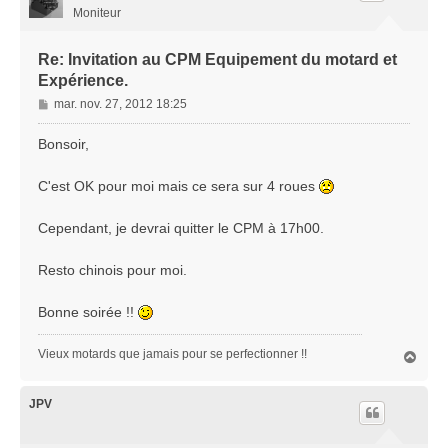
Moniteur
Re: Invitation au CPM Equipement du motard et
Expérience.
M
mar. nov. 27, 2012 18:25
e
s
Bonsoir,
s
a
C'est OK pour moi mais ce sera sur 4 roues
g
e
Cependant, je devrai quitter le CPM à 17h00.
Resto chinois pour moi.
Bonne soirée !!
Vieux motards que jamais pour se perfectionner !!
H
a
u
t
JPV