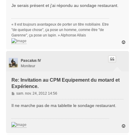
s
Je serais présent et j'ai répondu au sondage restaurant.
s
a
g
« Il est toujours avantageux de porter un titre nobiliaire. Etre
e
"de quelque chose", ça pose un homme, comme être "de
Garenne", ça pose un lapin. » Alphonse Allais
H
a
u
t
Pascalus IV
Moniteur
Re: Invitation au CPM Equipement du motard et
Expérience.
M
sam. nov. 24, 2012 14:56
e
s
Il ne marche pas de ma tablette le sondage restaurant.
s
a
g
H
e
a