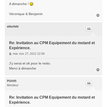
A dimanche !
Véronique & Benjamin
H
a
u
t
aliasfabi
Re: Invitation au CPM Equipement du motard et
Expérience.
M
mar. nov. 27, 2012 22:56
e
s
J'y serai et ok pour le resto.
s
Merci à dimanche
H
a
a
g
u
e
t
PGA95
Moniteur
Re: Invitation au CPM Equipement du motard et
Expérience.