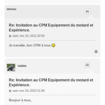
a
u
t
wisnou
Re: Invitation au CPM Equipement du motard et
Expérience.
M
sam. nov. 24, 2012 20:50
e
s
Je travaille, bon CPM à tous
s
H
a
a
g
u
e
t
sabine
Re: Invitation au CPM Equipement du motard et
Expérience.
M
sam. nov. 24, 2012 21:36
e
s
Bonjour à tous,
s