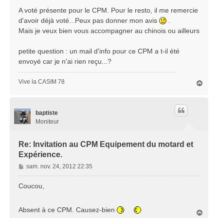
a
A voté présente pour le CPM. Pour le resto, il me remercie
g
d'avoir déjà voté...Peux pas donner mon avis
.
e
Mais je veux bien vous accompagner au chinois ou ailleurs
petite question : un mail d'info pour ce CPM a t-il été
envoyé car je n'ai rien reçu...?
Vive la CASIM 78
H
a
u
t
baptiste
Moniteur
Re: Invitation au CPM Equipement du motard et
Expérience.
M
sam. nov. 24, 2012 22:35
e
s
Coucou,
s
a
Absent à ce CPM. Causez-bien
g
H