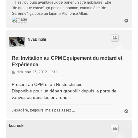
« Il est toujours avantageux de porter un titre nobiliaire. Etre
"de quelque chose", ça pose un homme, comme être "de
Garenne", ça pose un lapin. » Alphonse Allais
H
a
u
t
NyaBinghi
Re: Invitation au CPM Equipement du motard et
Expérience.
M
dim. nov. 25, 2012 11:31
e
s
Présent au CPM et au Resto chinois.
s
Disponible pour un départ groupiiiir depuis la porte de
a
vanves ou dans les environs ..
g
e
J'exagère, toujours, mais pas assez ...
H
a
u
t
kourouki