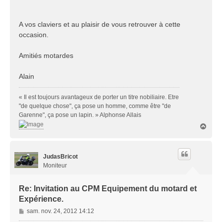
A vos claviers et au plaisir de vous retrouver à cette
occasion.
Amitiés motardes
Alain
« Il est toujours avantageux de porter un titre nobiliaire. Etre
"de quelque chose", ça pose un homme, comme être "de
Garenne", ça pose un lapin. » Alphonse Allais
H
a
u
t
JudasBricot
Moniteur
Re: Invitation au CPM Equipement du motard et
Expérience.
M
sam. nov. 24, 2012 14:12
e