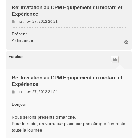
Re: Invitation au CPM Equipement du motard et
Expérience.
M
mar. nov. 27, 2012 20:21
e
s
Présent
s
A dimanche
H
a
a
g
u
e
t
veroben
Re: Invitation au CPM Equipement du motard et
Expérience.
M
mar. nov. 27, 2012 21:54
e
s
Bonjour,
s
a
Nous serons présents dimanche.
g
Pour le resto, on verra sur place car pas sûr que l'on reste
e
toute la journée.