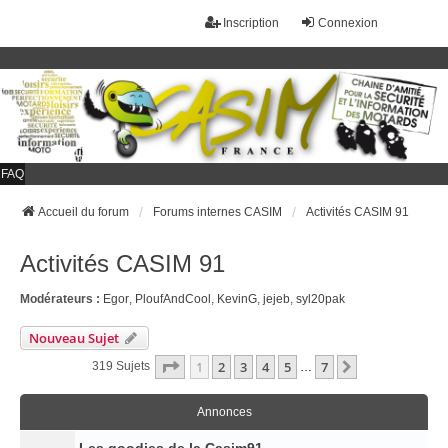
Inscription
Connexion
FAQ
Accueil du forum
Forums internes CASIM
Activités CASIM 91
Activités CASIM 91
Modérateurs :
Egor
,
PloufAndCool
,
KevinG
,
jejeb
,
syl20pak
Nouveau Sujet
Page
1
Sur
7
1
2
3
4
5
7
Suivant
319 Sujets
…
Annonces