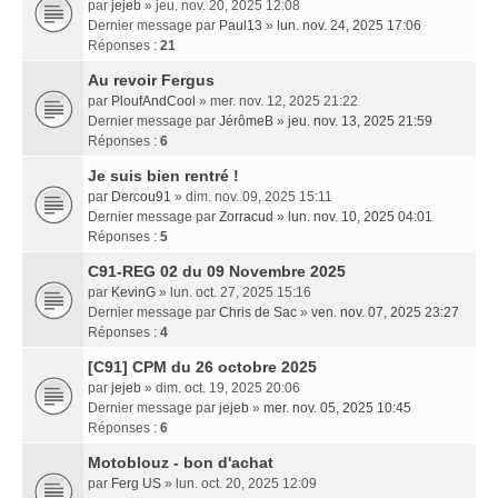
par
jejeb
» jeu. nov. 20, 2025 12:08
Dernier message par
Paul13
»
lun. nov. 24, 2025 17:06
Réponses :
21
Au revoir Fergus
par
PloufAndCool
» mer. nov. 12, 2025 21:22
Dernier message par
JérômeB
»
jeu. nov. 13, 2025 21:59
Réponses :
6
Je suis bien rentré !
par
Dercou91
» dim. nov. 09, 2025 15:11
Dernier message par
Zorracud
»
lun. nov. 10, 2025 04:01
Réponses :
5
C91-REG 02 du 09 Novembre 2025
par
KevinG
» lun. oct. 27, 2025 15:16
Dernier message par
Chris de Sac
»
ven. nov. 07, 2025 23:27
Réponses :
4
[C91] CPM du 26 octobre 2025
par
jejeb
» dim. oct. 19, 2025 20:06
Dernier message par
jejeb
»
mer. nov. 05, 2025 10:45
Réponses :
6
Motoblouz - bon d'achat
par
Ferg US
» lun. oct. 20, 2025 12:09