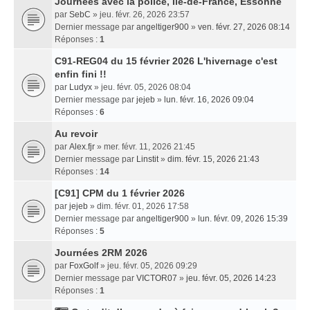
Journées avec la police, Île-de-France, Essonne
par
SebC
» jeu. févr. 26, 2026 23:57
Dernier message par
angeltiger900
»
ven. févr. 27, 2026 08:14
Réponses :
1
C91-REG04 du 15 février 2026 L'hivernage c'est
enfin fini !!
par
Ludyx
» jeu. févr. 05, 2026 08:04
Dernier message par
jejeb
»
lun. févr. 16, 2026 09:04
Réponses :
6
Au revoir
par
Alex.fjr
» mer. févr. 11, 2026 21:45
Dernier message par
Linstit
»
dim. févr. 15, 2026 21:43
Réponses :
14
[C91] CPM du 1 février 2026
par
jejeb
» dim. févr. 01, 2026 17:58
Dernier message par
angeltiger900
»
lun. févr. 09, 2026 15:39
Réponses :
5
Journées 2RM 2026
par
FoxGolf
» jeu. févr. 05, 2026 09:29
Dernier message par
VICTOR07
»
jeu. févr. 05, 2026 14:23
Réponses :
1