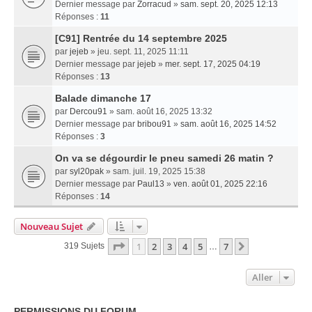
Dernier message par
Zorracud
»
sam. sept. 20, 2025 12:13
Réponses :
11
[C91] Rentrée du 14 septembre 2025
par
jejeb
» jeu. sept. 11, 2025 11:11
Dernier message par
jejeb
»
mer. sept. 17, 2025 04:19
Réponses :
13
Balade dimanche 17
par
Dercou91
» sam. août 16, 2025 13:32
Dernier message par
bribou91
»
sam. août 16, 2025 14:52
Réponses :
3
On va se dégourdir le pneu samedi 26 matin ?
par
syl20pak
» sam. juil. 19, 2025 15:38
Dernier message par
Paul13
»
ven. août 01, 2025 22:16
Réponses :
14
Nouveau Sujet
Page
1
Sur
7
1
2
3
4
5
7
Suivant
319 Sujets
…
Aller
PERMISSIONS DU FORUM