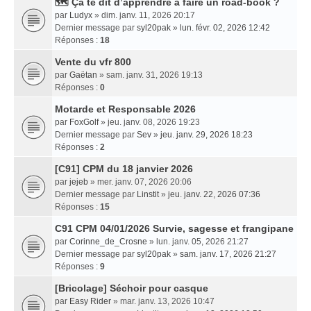
🗺️ Ça te dit d’apprendre à faire un road-book ?
par
Ludyx
» dim. janv. 11, 2026 20:17
Dernier message par
syl20pak
»
lun. févr. 02, 2026 12:42
Réponses :
18
Vente du vfr 800
par
Gaëtan
» sam. janv. 31, 2026 19:13
Réponses :
0
Motarde et Responsable 2026
par
FoxGolf
» jeu. janv. 08, 2026 19:23
Dernier message par
Sev
»
jeu. janv. 29, 2026 18:23
Réponses :
2
[C91] CPM du 18 janvier 2026
par
jejeb
» mer. janv. 07, 2026 20:06
Dernier message par
Linstit
»
jeu. janv. 22, 2026 07:36
Réponses :
15
C91 CPM 04/01/2026 Survie, sagesse et frangipane
par
Corinne_de_Crosne
» lun. janv. 05, 2026 21:27
Dernier message par
syl20pak
»
sam. janv. 17, 2026 21:27
Réponses :
9
[Bricolage] Séchoir pour casque
par
Easy Rider
» mar. janv. 13, 2026 10:47