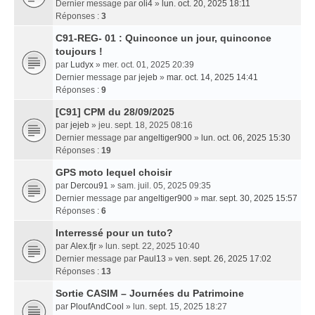
Dernier message par
oli4
»
lun. oct. 20, 2025 18:11
Réponses :
3
C91-REG- 01 : Quinconce un jour, quinconce
toujours !
par
Ludyx
» mer. oct. 01, 2025 20:39
Dernier message par
jejeb
»
mar. oct. 14, 2025 14:41
Réponses :
9
[C91] CPM du 28/09/2025
par
jejeb
» jeu. sept. 18, 2025 08:16
Dernier message par
angeltiger900
»
lun. oct. 06, 2025 15:30
Réponses :
19
GPS moto lequel choisir
par
Dercou91
» sam. juil. 05, 2025 09:35
Dernier message par
angeltiger900
»
mar. sept. 30, 2025 15:57
Réponses :
6
Interressé pour un tuto?
par
Alex.fjr
» lun. sept. 22, 2025 10:40
Dernier message par
Paul13
»
ven. sept. 26, 2025 17:02
Réponses :
13
Sortie CASIM – Journées du Patrimoine
par
PloufAndCool
» lun. sept. 15, 2025 18:27