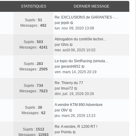
STATISTIQUES
DERNIER MESSAGE
Re: EXCLUSIONS de GARANTIES -…
Sujets :
51
C
par
jejeb
Messages :
492
o
lun. nov. 09, 2020 13:08
n
s
Abrogation du contrôle techni…
Sujets :
503
C
u
par
Ghis
Messages :
4241
o
l
mer. août 06, 2025 10:02
n
t
s
e
Le topic du SimRacing (simula…
Sujets :
283
u
r
C
par
gerard4852
Messages :
2505
l
l
o
ven. mars 14, 2025 20:19
t
e
n
e
d
s
Re: Thierry du 77
Sujets :
734
r
e
C
u
par
linux72
Messages :
7623
l
r
o
l
dim. juil. 19, 2026 20:26
e
n
n
t
d
i
s
e
A vendre KTM 890 Adventure
Sujets :
26
C
e
e
u
r
par
Oliv'
Messages :
62
o
r
r
l
l
jeu. mars 26, 2026 13:22
n
n
m
t
e
s
i
e
e
d
Re: A vendre, R 1200 RT !
Sujets :
1512
u
e
s
C
r
e
par
Pointu
Messages :
11593