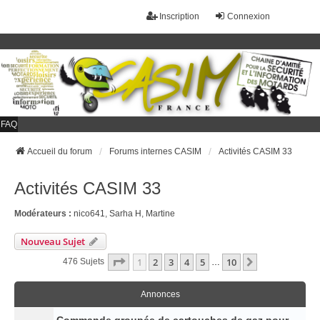
Inscription
Connexion
FAQ
Accueil du forum
Forums internes CASIM
Activités CASIM 33
Activités CASIM 33
Modérateurs :
nico641
,
Sarha H
,
Martine
Nouveau Sujet
Page
1
Sur
10
1
2
3
4
5
10
Suivant
476 Sujets
…
Annonces