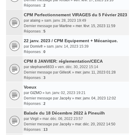
Dernier message par
Kristof
»
ven. févr. 17, 2023 19:10
Réponses :
2
CPM Perfectionnement VIRAGES du 5 Février 2023
par
alaing
» sam. janv. 28, 2023 19:49
Dernier message par
Martine
»
mer. févr. 15, 2023 11:59
Réponses :
5
22 janv. 2023 / CPM Equipement + Mécanique.
par
Domivfr
» sam. janv. 14, 2023 15:39
Réponses :
0
CPM 8 JANVIER: réglementation/CECA
par
stephane6833
» ven. déc. 30, 2022 15:14
Dernier message par
GillesK
»
mer. janv. 11, 2023 01:28
Réponses :
3
Voeux
par
GIZMO
» lun. janv. 02, 2023 19:21
Dernier message par
Jacq4y
»
mer. janv. 04, 2023 12:02
Réponses :
2
Balade du 18 Décembre 2022 à Pineuilh
par
Virgil
» mar. déc. 06, 2022 23:57
Dernier message par
Jacq4y
»
mar. déc. 20, 2022 14:50
Réponses :
13