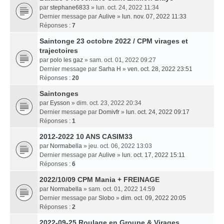
par
stephane6833
» lun. oct. 24, 2022 11:34
Dernier message par
Aulive
»
lun. nov. 07, 2022 11:33
Réponses :
7
Saintonge 23 octobre 2022 / CPM virages et
trajectoires
par
polo les gaz
» sam. oct. 01, 2022 09:27
Dernier message par
Sarha H
»
ven. oct. 28, 2022 23:51
Réponses :
20
Saintonges
par
Eysson
» dim. oct. 23, 2022 20:34
Dernier message par
Domivfr
»
lun. oct. 24, 2022 09:17
Réponses :
1
2012-2022 10 ANS CASIM33
par
Normabella
» jeu. oct. 06, 2022 13:03
Dernier message par
Aulive
»
lun. oct. 17, 2022 15:11
Réponses :
6
2022/10/09 CPM Mania + FREINAGE
par
Normabella
» sam. oct. 01, 2022 14:59
Dernier message par
Slobo
»
dim. oct. 09, 2022 20:05
Réponses :
2
2022-09-25 Roulage en Groupe & Virages