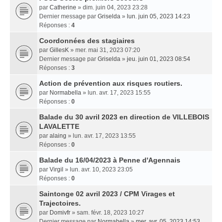
par
Catherine
» dim. juin 04, 2023 23:28
Dernier message par
Griselda
»
lun. juin 05, 2023 14:23
Réponses :
4
Coordonnées des stagiaires
par
GillesK
» mer. mai 31, 2023 07:20
Dernier message par
Griselda
»
jeu. juin 01, 2023 08:54
Réponses :
3
Action de prévention aux risques routiers.
par
Normabella
» lun. avr. 17, 2023 15:55
Réponses :
0
Balade du 30 avril 2023 en direction de VILLEBOIS
LAVALETTE
par
alaing
» lun. avr. 17, 2023 13:55
Réponses :
0
Balade du 16/04/2023 à Penne d'Agennais
par
Virgil
» lun. avr. 10, 2023 23:05
Réponses :
0
Saintonge 02 avril 2023 / CPM Virages et
Trajectoires.
par
Domivfr
» sam. févr. 18, 2023 10:27
Dernier message par
Normabella
»
mer. avr. 05, 2023 14:53