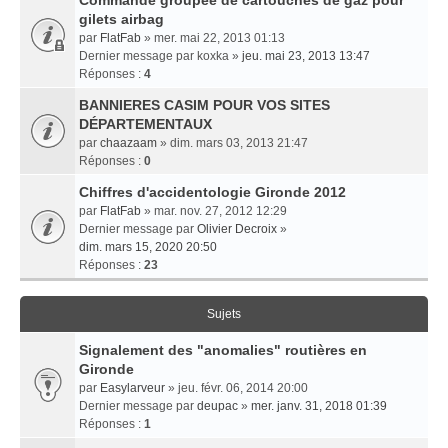
Commande groupée de cartouches de gaz pour
gilets airbag
par
FlatFab
» mer. mai 22, 2013 01:13
Dernier message par
koxka
»
jeu. mai 23, 2013 13:47
Réponses :
4
BANNIERES CASIM POUR VOS SITES
DÉPARTEMENTAUX
par
chaazaam
» dim. mars 03, 2013 21:47
Réponses :
0
Chiffres d'accidentologie Gironde 2012
par
FlatFab
» mar. nov. 27, 2012 12:29
Dernier message par
Olivier Decroix
»
dim. mars 15, 2020 20:50
Réponses :
23
Sujets
Signalement des "anomalies" routières en
Gironde
par
Easylarveur
» jeu. févr. 06, 2014 20:00
Dernier message par
deupac
»
mer. janv. 31, 2018 01:39
Réponses :
1