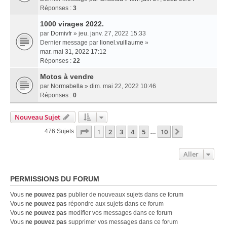
Réponses :
3
1000 virages 2022.
par
Domivfr
» jeu. janv. 27, 2022 15:33
Dernier message par
lionel.vuillaume
»
mar. mai 31, 2022 17:12
Réponses :
22
Motos à vendre
par
Normabella
» dim. mai 22, 2022 10:46
Réponses :
0
Nouveau Sujet
Page
1
Sur
10
1
2
3
4
5
10
Suivant
476 Sujets
…
Aller
PERMISSIONS DU FORUM
Vous
ne pouvez pas
publier de nouveaux sujets dans ce forum
Vous
ne pouvez pas
répondre aux sujets dans ce forum
Vous
ne pouvez pas
modifier vos messages dans ce forum
Vous
ne pouvez pas
supprimer vos messages dans ce forum