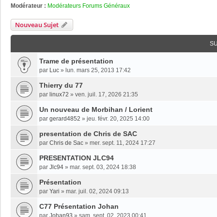
Modérateur :
Modérateurs Forums Généraux
Nouveau Sujet
S
Trame de présentation
par
Luc
»
lun. mars 25, 2013 17:42
Thierry du 77
par
linux72
»
ven. juil. 17, 2026 21:35
Un nouveau de Morbihan / Lorient
par
gerard4852
»
jeu. févr. 20, 2025 14:00
presentation de Chris de SAC
par
Chris de Sac
»
mer. sept. 11, 2024 17:27
PRESENTATION JLC94
par
Jlc94
»
mar. sept. 03, 2024 18:38
Présentation
par
Yari
»
mar. juil. 02, 2024 09:13
C77 Présentation Johan
par
Johan93
»
sam. sept. 02, 2023 00:41