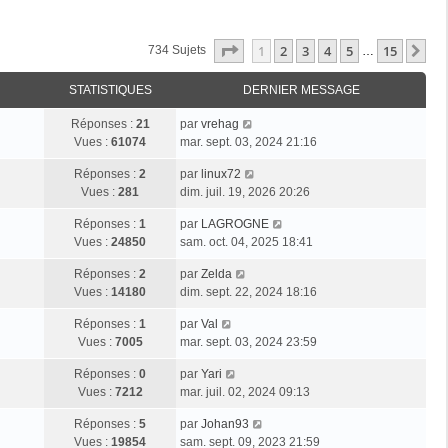
Page
1
Sur
15
1
2
3
4
5
15
Su
734 Sujets
…
STATISTIQUES
DERNIER MESSAGE
Réponses :
21
par
vrehag
Vues :
61074
mar. sept. 03, 2024 21:16
Réponses :
2
par
linux72
Vues :
281
dim. juil. 19, 2026 20:26
Réponses :
1
par
LAGROGNE
Vues :
24850
sam. oct. 04, 2025 18:41
Réponses :
2
par
Zelda
Vues :
14180
dim. sept. 22, 2024 18:16
Réponses :
1
par
Val
Vues :
7005
mar. sept. 03, 2024 23:59
Réponses :
0
par
Yari
Vues :
7212
mar. juil. 02, 2024 09:13
Réponses :
5
par
Johan93
Vues :
19854
sam. sept. 09, 2023 21:59