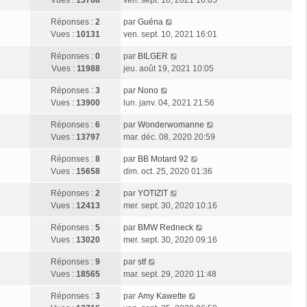
Vues :
13768
ven. sept. 10, 2021 16:05
Réponses :
2
par
Guéna
Vues :
10131
ven. sept. 10, 2021 16:01
Réponses :
0
par
BILGER
Vues :
11988
jeu. août 19, 2021 10:05
Réponses :
3
par
Nono
Vues :
13900
lun. janv. 04, 2021 21:56
Réponses :
6
par
Wonderwomanne
Vues :
13797
mar. déc. 08, 2020 20:59
Réponses :
8
par
BB Motard 92
Vues :
15658
dim. oct. 25, 2020 01:36
Réponses :
2
par
YOTIZIT
Vues :
12413
mer. sept. 30, 2020 10:16
Réponses :
5
par
BMW Redneck
Vues :
13020
mer. sept. 30, 2020 09:16
Réponses :
9
par
stf
Vues :
18565
mar. sept. 29, 2020 11:48
Réponses :
3
par
Amy Kawette