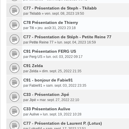
C77 - Présentation de Steph - Tkilabb
par
Tkilabb
»
ven. sept. 08, 2023 19:50
C78 Présentation de Thierry
par
Titi
»
jeu. août 31, 2023 23:18
C77 - Présentation de Stéph - Petite Reine 77
par
Petite Reine 77
»
lun. sept. 04, 2023 16:59
C91 Présentation FERG US
par
Ferg US
»
lun. oct. 03, 2022 09:17
C91 Zelda
par
Zelda
»
dim. sept. 25, 2022 21:35
C91 - bonjour de Fabie91
par
Fabie91
»
sam. sept. 03, 2022 23:35
C33 - Présentation Jipé
par
Jipé
»
mar. sept. 27, 2022 22:10
C33 Présentation Aulive
par
Aulive
»
lun. sept. 19, 2022 10:28
C77 - Présentation de Laurent P. (Lotus)
par
Lotus64
»
sam. sept. 17, 2022 12:51