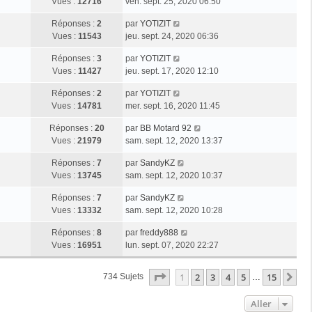
Vues :
12716
ven. sept. 25, 2020 06:50
Réponses :
2
par
YOTIZIT
Vues :
11543
jeu. sept. 24, 2020 06:36
Réponses :
3
par
YOTIZIT
Vues :
11427
jeu. sept. 17, 2020 12:10
Réponses :
2
par
YOTIZIT
Vues :
14781
mer. sept. 16, 2020 11:45
Réponses :
20
par
BB Motard 92
Vues :
21979
sam. sept. 12, 2020 13:37
Réponses :
7
par
SandyKZ
Vues :
13745
sam. sept. 12, 2020 10:37
Réponses :
7
par
SandyKZ
Vues :
13332
sam. sept. 12, 2020 10:28
Réponses :
8
par
freddy888
Vues :
16951
lun. sept. 07, 2020 22:27
Page
1
Sur
15
1
2
3
4
5
15
Su
734 Sujets
…
Aller