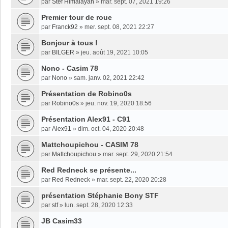
par
Stef Himalayan
»
mar. sept. 07, 2021 19:26
Premier tour de roue
par
Franck92
»
mer. sept. 08, 2021 22:27
Bonjour à tous !
par
BILGER
»
jeu. août 19, 2021 10:05
Nono - Casim 78
par
Nono
»
sam. janv. 02, 2021 22:42
Présentation de Robino0s
par
Robino0s
»
jeu. nov. 19, 2020 18:56
Présentation Alex91 - C91
par
Alex91
»
dim. oct. 04, 2020 20:48
Mattchoupichou - CASIM 78
par
Mattchoupichou
»
mar. sept. 29, 2020 21:54
Red Redneck se présente...
par
Red Redneck
»
mar. sept. 22, 2020 20:28
présentation Stéphanie Bony STF
par
stf
»
lun. sept. 28, 2020 12:33
JB Casim33