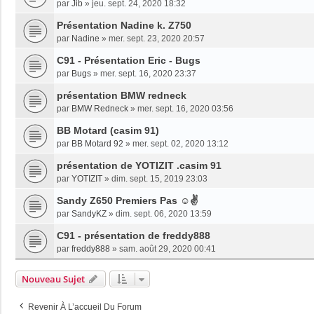
par
Jib
»
jeu. sept. 24, 2020 18:32
Présentation Nadine k. Z750
par
Nadine
»
mer. sept. 23, 2020 20:57
C91 - Présentation Eric - Bugs
par
Bugs
»
mer. sept. 16, 2020 23:37
présentation BMW redneck
par
BMW Redneck
»
mer. sept. 16, 2020 03:56
BB Motard (casim 91)
par
BB Motard 92
»
mer. sept. 02, 2020 13:12
présentation de YOTIZIT .casim 91
par
YOTIZIT
»
dim. sept. 15, 2019 23:03
Sandy Z650 Premiers Pas ☺✌
par
SandyKZ
»
dim. sept. 06, 2020 13:59
C91 - présentation de freddy888
par
freddy888
»
sam. août 29, 2020 00:41
Nouveau Sujet
Revenir À L’accueil Du Forum