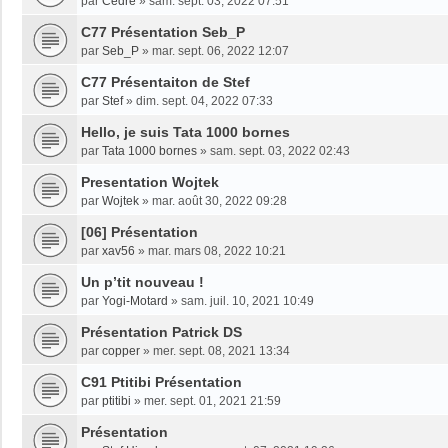
par
Cedre
»
sam. sept. 03, 2022 07:51
C77 Présentation Seb_P
par
Seb_P
»
mar. sept. 06, 2022 12:07
C77 Présentaiton de Stef
par
Stef
»
dim. sept. 04, 2022 07:33
Hello, je suis Tata 1000 bornes
par
Tata 1000 bornes
»
sam. sept. 03, 2022 02:43
Presentation Wojtek
par
Wojtek
»
mar. août 30, 2022 09:28
[06] Présentation
par
xav56
»
mar. mars 08, 2022 10:21
Un p’tit nouveau !
par
Yogi-Motard
»
sam. juil. 10, 2021 10:49
Présentation Patrick DS
par
copper
»
mer. sept. 08, 2021 13:34
C91 Ptitibi Présentation
par
ptitibi
»
mer. sept. 01, 2021 21:59
Présentation