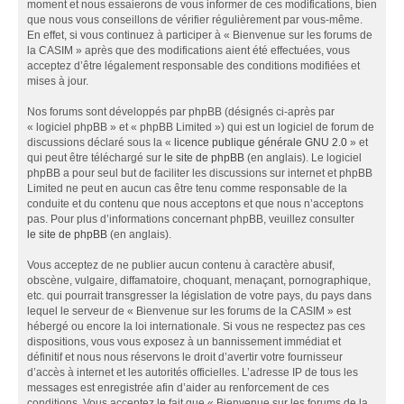
moment et nous essaierons de vous informer de ces modifications, bien
que nous vous conseillons de vérifier régulièrement par vous-même.
En effet, si vous continuez à participer à « Bienvenue sur les forums de
la CASIM » après que des modifications aient été effectuées, vous
acceptez d’être légalement responsable des conditions modifiées et
mises à jour.
Nos forums sont développés par phpBB (désignés ci-après par
« logiciel phpBB » et « phpBB Limited ») qui est un logiciel de forum de
discussions déclaré sous la «
licence publique générale GNU 2.0
» et
qui peut être téléchargé sur
le site de phpBB
(en anglais). Le logiciel
phpBB a pour seul but de faciliter les discussions sur internet et phpBB
Limited ne peut en aucun cas être tenu comme responsable de la
conduite et du contenu que nous acceptons et que nous n’acceptons
pas. Pour plus d’informations concernant phpBB, veuillez consulter
le site de phpBB
(en anglais).
Vous acceptez de ne publier aucun contenu à caractère abusif,
obscène, vulgaire, diffamatoire, choquant, menaçant, pornographique,
etc. qui pourrait transgresser la législation de votre pays, du pays dans
lequel le serveur de « Bienvenue sur les forums de la CASIM » est
hébergé ou encore la loi internationale. Si vous ne respectez pas ces
dispositions, vous vous exposez à un bannissement immédiat et
définitif et nous nous réservons le droit d’avertir votre fournisseur
d’accès à internet et les autorités officielles. L’adresse IP de tous les
messages est enregistrée afin d’aider au renforcement de ces
conditions. Vous acceptez le fait que « Bienvenue sur les forums de la