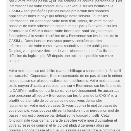
par « votre mot de passe ») et une adresse de courriel personnelle. Les
informations de votre compte sur « Bienvenue sur les forums de la
CASIM » sont protégées par les lois de protection des données
applicables dans le pays qui héberge notre serveur. Toutes les
informations, en-dehors de votre nom d’utilisateur, de votre mot de
passe et de votre adresse de courriel requis par « Bienvenue sur les
forums de la CASIM » durant votre inscription, sont obligatoires ou
facultatives, à la seule discrétion de « Bienvenue sur les forums de la
CASIM ». Dans tous les cas, vous pouvez contrôler quelles
informations de votre compte vous souhaitez rendre publiques ou non.
De plus, vous pouvez décider de vous abonner ou non à la liste de
diffusion du logiciel phpBB depuis une option disponible sur votre
compte.
Votre mot de passe est chiffré (par un chiffrage à sens unique) afin qu’il
soit sécurisé. Cependant, il est recommandé de ne pas utiliser le même
mot de passe sur plusieurs sites internet différents. Votre mot de passe
est le moyen d’accès à votre compte sur « Bienvenue sur les forums de
la CASIM », veillez donc à le conservez précieusement. En aucun cas
une personne affiliée à « Bienvenue sur les forums de la CASIM », à
phpBB ou à un site de tierce partie ne peut vous demander
légitimement votre mot de passe. Si vous oubliez le mot de passe de
votre compte, vous pouvez utiliser la fonction « J’ai perdu mon mot de
passe » qui est proposée par défaut sur le logiciel phpBB. Cette
fonctionnalité vous demandera de spécifier votre nom d’utilisateur et
votre adresse de courriel et le logiciel phpBB générera alors un
nouveau mot de passe afin que vous puissiez reprendre le contrôle de