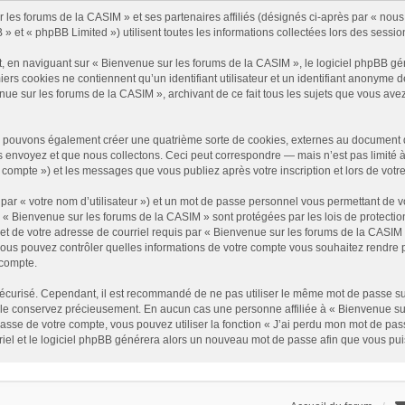
 les forums de la CASIM » et ses partenaires affiliés (désignés ci-après par « nous
» et « phpBB Limited ») utilisent toutes les informations collectées lors des session
, en naviguant sur « Bienvenue sur les forums de la CASIM », le logiciel phpBB gén
iers cookies ne contiennent qu’un identifiant utilisateur et un identifiant anonym
nue sur les forums de la CASIM », archivant de ce fait tous les sujets que vous avez
s pouvons également créer une quatrième sorte de cookies, externes au document qu
nvoyez et que nous collectons. Ceci peut correspondre — mais n’est pas limité à —
 compte ») et les messages que vous publiez après votre inscription et lors de vot
par « votre nom d’utilisateur ») et un mot de passe personnel vous permettant de v
r « Bienvenue sur les forums de la CASIM » sont protégées par les lois de protecti
et de votre adresse de courriel requis par « Bienvenue sur les forums de la CASIM » d
 vous pouvez contrôler quelles informations de votre compte vous souhaitez rendr
 compte.
it sécurisé. Cependant, il est recommandé de ne pas utiliser le même mot de passe su
 le conservez précieusement. En aucun cas une personne affiliée à « Bienvenue sur
se de votre compte, vous pouvez utiliser la fonction « J’ai perdu mon mot de passe
riel et le logiciel phpBB générera alors un nouveau mot de passe afin que vous pui