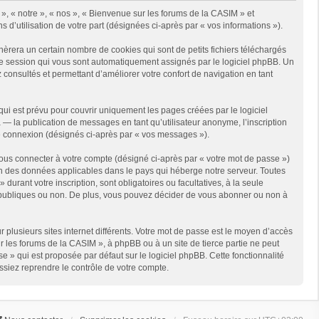
 », « notre », « nos », « Bienvenue sur les forums de la CASIM » et
s d’utilisation de votre part (désignées ci-après par « vos informations »).
èrera un certain nombre de cookies qui sont de petits fichiers téléchargés
e de session qui vous sont automatiquement assignés par le logiciel phpBB. Un
 consultés et permettant d’améliorer votre confort de navigation en tant
i est prévu pour couvrir uniquement les pages créées par le logiciel
 la publication de messages en tant qu’utilisateur anonyme, l’inscription
re connexion (désignés ci-après par « vos messages »).
ous connecter à votre compte (désigné ci-après par « votre mot de passe »)
on des données applicables dans le pays qui héberge notre serveur. Toutes
urant votre inscription, sont obligatoires ou facultatives, à la seule
e publiques ou non. De plus, vous pouvez décider de vous abonner ou non à
r plusieurs sites internet différents. Votre mot de passe est le moyen d’accès
 les forums de la CASIM », à phpBB ou à un site de tierce partie ne peut
 » qui est proposée par défaut sur le logiciel phpBB. Cette fonctionnalité
ssiez reprendre le contrôle de votre compte.