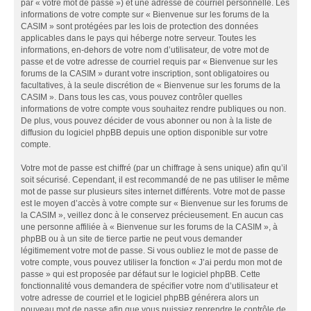
par « votre mot de passe ») et une adresse de courriel personnelle. Les
informations de votre compte sur « Bienvenue sur les forums de la
CASIM » sont protégées par les lois de protection des données
applicables dans le pays qui héberge notre serveur. Toutes les
informations, en-dehors de votre nom d’utilisateur, de votre mot de
passe et de votre adresse de courriel requis par « Bienvenue sur les
forums de la CASIM » durant votre inscription, sont obligatoires ou
facultatives, à la seule discrétion de « Bienvenue sur les forums de la
CASIM ». Dans tous les cas, vous pouvez contrôler quelles
informations de votre compte vous souhaitez rendre publiques ou non.
De plus, vous pouvez décider de vous abonner ou non à la liste de
diffusion du logiciel phpBB depuis une option disponible sur votre
compte.
Votre mot de passe est chiffré (par un chiffrage à sens unique) afin qu’il
soit sécurisé. Cependant, il est recommandé de ne pas utiliser le même
mot de passe sur plusieurs sites internet différents. Votre mot de passe
est le moyen d’accès à votre compte sur « Bienvenue sur les forums de
la CASIM », veillez donc à le conservez précieusement. En aucun cas
une personne affiliée à « Bienvenue sur les forums de la CASIM », à
phpBB ou à un site de tierce partie ne peut vous demander
légitimement votre mot de passe. Si vous oubliez le mot de passe de
votre compte, vous pouvez utiliser la fonction « J’ai perdu mon mot de
passe » qui est proposée par défaut sur le logiciel phpBB. Cette
fonctionnalité vous demandera de spécifier votre nom d’utilisateur et
votre adresse de courriel et le logiciel phpBB générera alors un
nouveau mot de passe afin que vous puissiez reprendre le contrôle de