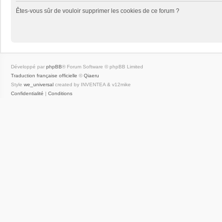
Êtes-vous sûr de vouloir supprimer les cookies de ce forum ?
Développé par
phpBB
® Forum Software © phpBB Limited
Traduction française officielle
©
Qiaeru
Style
we_universal
created by INVENTEA & v12mike
Confidentialité
|
Conditions