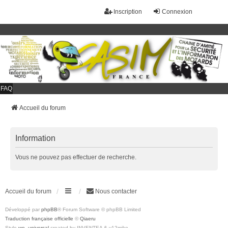
Inscription
Connexion
FAQ
Accueil du forum
Information
Vous ne pouvez pas effectuer de recherche.
Accueil du forum
Nous contacter
Développé par
phpBB
® Forum Software © phpBB Limited
Traduction française officielle
©
Qiaeru
Style
we_universal
created by INVENTEA & v12mike