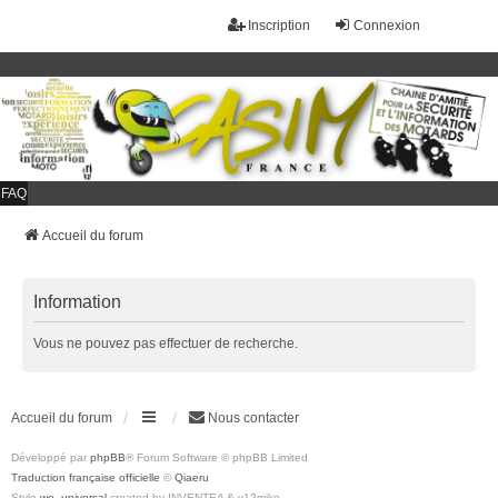
Inscription
Connexion
FAQ
Accueil du forum
Information
Vous ne pouvez pas effectuer de recherche.
Accueil du forum
Nous contacter
Développé par
phpBB
® Forum Software © phpBB Limited
Traduction française officielle
©
Qiaeru
Style
we_universal
created by INVENTEA & v12mike