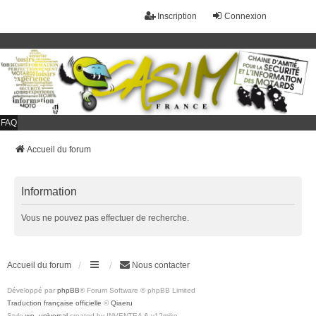
Inscription
Connexion
FAQ
Accueil du forum
Information
Vous ne pouvez pas effectuer de recherche.
Accueil du forum
Nous contacter
Développé par
phpBB
® Forum Software © phpBB Limited
Traduction française officielle
©
Qiaeru
Style
we_universal
created by INVENTEA & v12mike