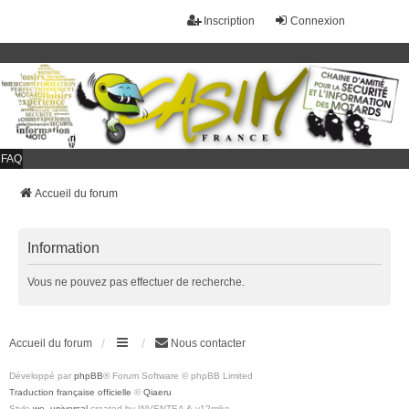
Inscription
Connexion
FAQ
Accueil du forum
Information
Vous ne pouvez pas effectuer de recherche.
Accueil du forum
Nous contacter
Développé par
phpBB
® Forum Software © phpBB Limited
Traduction française officielle
©
Qiaeru
Style
we_universal
created by INVENTEA & v12mike