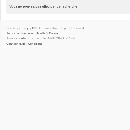
Vous ne pouvez pas effectuer de recherche.
Développé par
phpBB
® Forum Software © phpBB Limited
Traduction française officielle
©
Qiaeru
Style
we_universal
created by INVENTEA & v12mike
Confidentialité
|
Conditions